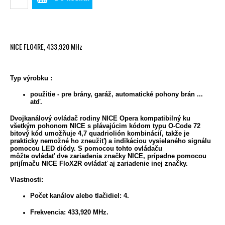
NICE FLO4RE, 433,920 MHz
Typ výrobku :
použitie - pre brány, garáž, automatické pohony brán ...
atď.
Dvojkanálový
ovládač rodiny
NICE Opera
kompatibilný ku
všetkým pohonom NICE s plávajúcim kódom typu
O-Code
72
bitový kód umožňuje 4,7 quadriolión kombinácií, takže je
prakticky nemožné ho zneužiť) a indikáciou vysielaného signálu
pomocou LED diódy. S pomocou tohto ovládaču
môžte ovládať dve zariadenia značky NICE, prípadne pomocou
prijímaču NICE FloX2R ovládať aj zariadenie inej značky.
Vlastnosti:
Počet kanálov alebo tlačidiel:
4.
Frekvencia:
433,920 MHz.