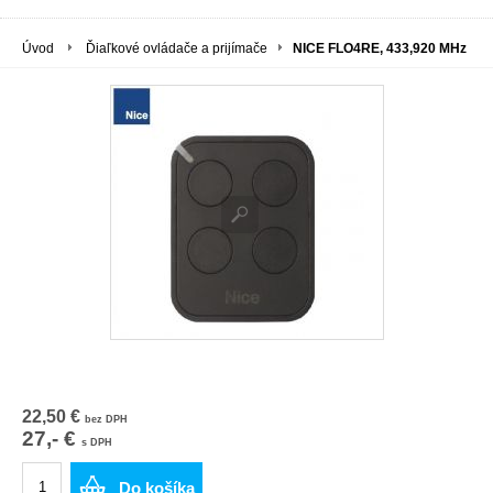
Úvod
Ďiaľkové ovládače a prijímače
NICE FLO4RE, 433,920 MHz
22,50 €
bez DPH
27,- €
s DPH
Do košíka