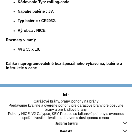
Kódovanie Typ:
rolling-code.
Napätie batérie :
3V.
Typ batérie :
CR2032.
Výrobca :
NICE.
Rozmery v mm):
44 x 55 x 10.
Ľahko naprogramovatelné bez špeciálneho vybavenia, batérie a
inštrukcie v cene.
Info
Garážové brány, brány, pohony na brány
Predávame kvalitné a overené pohony pre garážové brány pre posuvné
brány a pre krídlové brány.
Pohony NICE, V2 Calypso, KEY, Proteco sú talianské pohony s overenou
spoľahlivosťou, kvalitou a hlavne s dostuponou cenou.
Dodanie tovaru
Kontakt