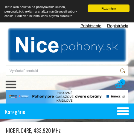
Tento web používa na poskytovanie služieb,
Rozumiem
personalizáciu reklám a analýze návštevnosti súbory
cookie. Používaním tohto webu s týmto súhlasíte.
Prihlásenie
Registrácia
0
Kategórie
NICE FLO4RE, 433,920 MHz