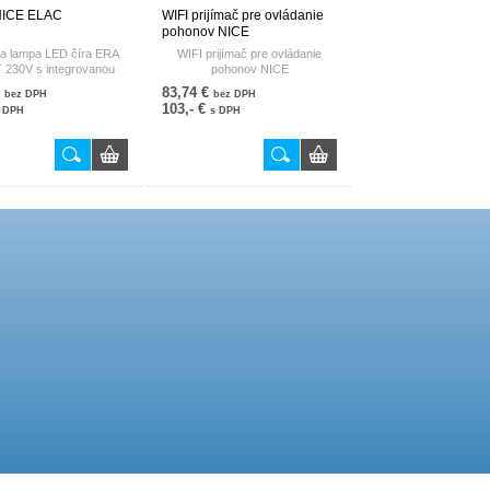
NICE ELAC
WIFI prijímač pre ovládanie
pohonov NICE
na lampa LED číra ERA
WIFI prijímač pre ovládanie
 230V s integrovanou
pohonov NICE
ténou 433.92MHz
€
83,74 €
bez DPH
bez DPH
103,- €
 DPH
s DPH