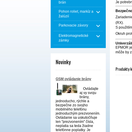
Je potrebn
brán
Bezpečno
Pohon roliet, markíz a
žalúzií
Zariadenie
(RX).
Parkovacie závory
S použití
Okruh prot
Elektromagnetické
zámky
Univerzá
EPMOR je 
môže by 
Novinky
Produkty 
GSM ovládanie brány
Ovládajte
aj vy svoju
brány,
jednoducho, rýchle a
bezpečne zo svojho
mobilného telefónu
jednoduchým prezvonením.
Ovládanie sa uskutočňuje
len "prezvonením" čísla,
neplatia sa teda žiadne
telefónne poplatky. Je