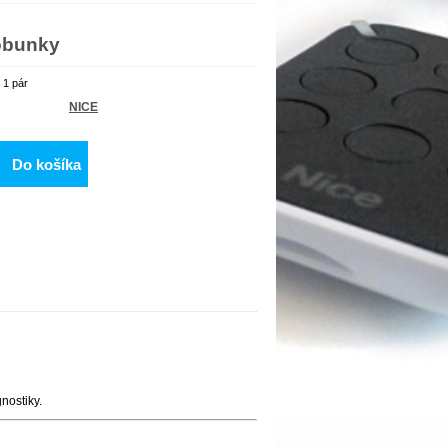
obunky
 1 pár
NICE
Do košíka
gnalizáciu diagnostiky.