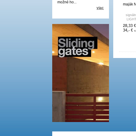
možné ho...
maják 
viac
signál
LIGHT
an
28,33 
34,- €
s