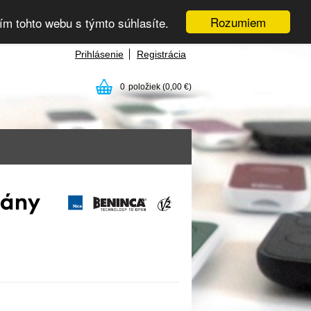
Rozumiem
ím tohto webu s týmto súhlasíte.
Prihlásenie
Registrácia
0
položiek
(0,00 €)