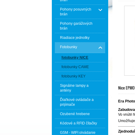
Pohony posuvných
brán
Pohony garážových
brán
Riadiace jednotky
Fotobunky
fotobunky NICE
fotobunky CAME
fotobunky KEY
Signálne lampy a
Nice EPMO
antény
Ďiaľkové ovládače a
Era Photo
prijímače
Zabudova
Ozubené hrebene
Vo vnútri
Umožňuj
Kódové a RFID čítačky
Zjednoduš
GSM - WIFI olvádanie