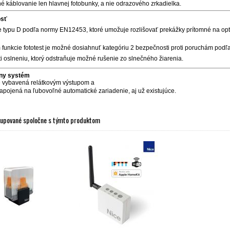
é káblovanie len hlavnej fotobunky, a nie odrazového zrkadielka.
sť
 typu D podľa normy EN12453, ktoré umožuje rozlišovať prekážky prítomné na op
m funkcie fototest je možné dosiahnuť kategóriu 2 bezpečnosti proti poruchám pod
i oslneniu, ktorý odstraňuje možné rušenie zo slnečného žiarenia.
lny systém
vybavená relátkovým výstupom a
zapojená na ľubovoľné automatické zariadenie, aj už existujúce.
kupované spoločne s týmto produktom