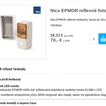
Nice EPMOR reflexné fot
Nice EPMOR reflexné fotobunky, dosah do 15m,
Výrobca:
58,33 €
bez DPH
70,- €
s DPH
R reflexné fotobunky
cell M Reflexná
né LED-svetlo
 fotobunky EPMOR môže byť inštalovaný doplnkový svetelný modul ELMM s LED.
e osvetlenie prejazdovej zóny. Môže fungovať ako maják, alebo na si
ená montáž a úspora času