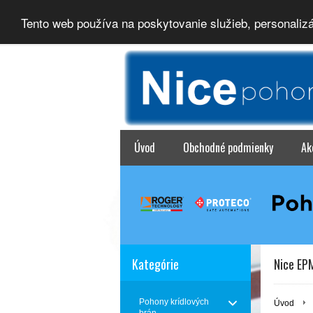
Tento web používa na poskytovanie služieb, personaliz
Úvod
Obchodné podmienky
Ak
Kategórie
Nice EP
Pohony krídlových
Úvod
brán