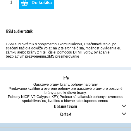
Do košíka
GSM audiovrátnik
GSM audiovrátnik s obojsmernou komunikáciou, 1 tlačidlové tablo, po
stlačení tlačidla dokáže volať na 2 telefonné čísla, možnosť ovládania el.
zámku alebo brány z 4 tel. čísiel pomocou DTMF voľby, ovládanie
bezplatným prezvonením,SMS presmerovanie
Info
Garážové brány, brány, pohony na brány
Predávame kvalitné a overené pohony pre garážové brány pre posuvné
brány a pre krídlové brány.
Pohony NICE, V2 Calypso, KEY, Proteco sú talianské pohony s overenou
spoľahlivosťou, kvalitou a hlavne s dostuponou cenou.
Dodanie tovaru
Kontakt