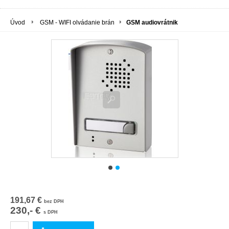
Úvod
GSM - WIFI olvádanie brán
GSM audiovrátnik
191,67 €
bez DPH
230,- €
s DPH