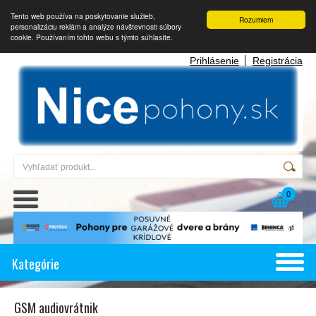
Tento web používa na poskytovanie služieb,
Rozumiem
personalizáciu reklám a analýze návštevnosti súbory
cookie. Používaním tohto webu s týmto súhlasíte.
Prihlásenie
Registrácia
0
Kategórie
GSM audiovrátnik