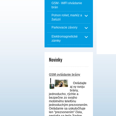
GSM - WIFI olvádanie
brán
Pohon roliet, markíz a
žalúzií
Parkovacie závory
Elektromagnetické
zámky
Novinky
GSM ovládanie brány
Ovládajte
aj vy svoju
brány,
jednoducho, rýchle a
bezpečne zo svojho
mobilného telefónu
jednoduchým prezvonením.
Ovládanie sa uskutočňuje
len "prezvonením" čísla,
neplatia sa teda žiadne