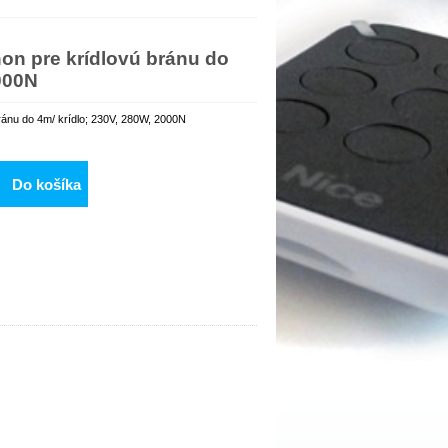
n pre krídlovú bránu do
2000N
ánu do 4m/ krídlo; 230V, 280W, 2000N
Do košíka