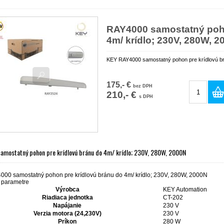
RAY4000 samostatný poho
4m/ krídlo; 230V, 280W, 
KEY RAY4000 samostatný pohon pre krídlovú br
175,- €
bez DPH
210,- €
s DPH
amostatný pohon pre krídlovú bránu do 4m/ krídlo; 230V, 280W, 2000N
00 samostatný pohon pre krídlovú bránu do 4m/ krídlo; 230V, 280W, 2000N
 parametre
Výrobca
KEY Automation
Riadiaca jednotka
CT-202
Napájanie
230 V
Verzia motora (24,230V)
230 V
Príkon
280 W