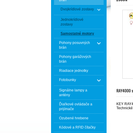
Dvojkrídlové zostavy
Jednokrídlové
zostavy
Samostatné motory
Pohony posuvných
brán
Pohony garážových
brán
Riadiace jednotky
Fotobunky
RAY4000 s
Signálne lampy a
antény
KEY RAY40
Ďiaľkové ovládače a
Technické
prijímače
Ozubené hrebene
Kódové a RFID čítačky