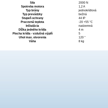
Sila
2000 N
Spotreba motora
1,2 A
Typ brány
jednokrídlová
Typ prevádzky
bežná
Stupeň ochrany
44 IP
Pracovná teplota
-20 +55 °C
Inštalácia
nadzemná
Dĺžka jedného krídla
4 m
Plocha krídla - vzdušná výplň
5
Uhol max. otvorenia
120 °
Váha
8
kg