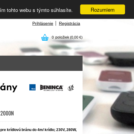
Rozumiem
ím tohto webu s týmto súhlasíte.
Prihlásenie
Registrácia
0
položiek
(0,00 €)
, 2000N
e krídlovú bránu do 4m/ krídlo; 230V, 280W,