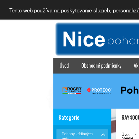
Tento web používa na poskytovanie služieb, personaliz
Úvod
Obchodné podmienky
Ak
Kategórie
RAY4000
Pohony krídlových
Úvod
brán
2000N