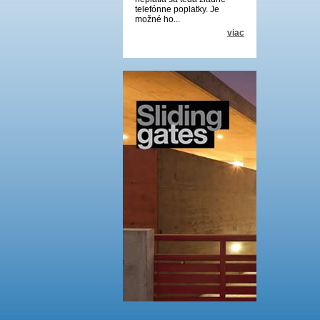
telefónne poplatky. Je
možné ho...
viac