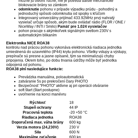
možné ju otvoriť ručne, nie je potreba ďalšie mechanické
blokovacie brány so zámkom
odomknutie
pohonu v prípade výpadku prúdu - pohodlný a
jednoduchý spôsob odomknutia od spojky s kľúčom
Integrovaný univerzálny prijímač 433.92MHz prvý nahratý
vysielač určuje spôsob, akým bude ovládať rádio (FLOR / ONE /
NiceWay / INTI / Smilo)
Pamäť pre 1.024 vysielačov
pohon pracuje s akýmkoľvek signálným svetlom 230V s
automatickým blikaním
Elektronika NICE ROA38
kontrolu nad prácou pohonu vykonáva elektronická riadiaca jednotka
umiestnená do uzavretého (IP44) krytu pohonu. Všetky vstupy a výstupy,
prepínače sú presne a jasne opísané, tým sa minimalizujú chyby
pripojenia. Okrem toho, po dobu trvania údržby môže byť jednotka
odpojená od pohonu.
ROA38 plní nasledujúce funkcie:
Prevádzka manuálna, poloautomatická
zatváranie 5s po prekročení čiary PHOTO
Bezpečnosť "PHOTO" aktívne aj pri operácii otváranie
soft štart (štart postupne)
uvoľnenie na konci manévru
Rýchlosť
18
Stupeň ochrany
44 IP
Pracovná teplota
-20 +50 °C
Riadiaca jednotka
ROA38
Doporučená max. váha brány
600 kg
Verzia motora (24,230V)
230 V
Sila
600 N
Maximálne zaťaženie
600 kg