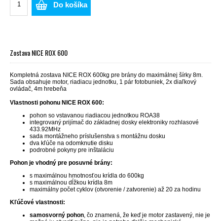
Do košíka
Zostava NICE ROX 600
Kompletná zostava NICE ROX 600kg pre brány do maximálnej šírky 8m.
Sada obsahuje motor, riadiacu jednotku, 1 pár fotobuniek, 2x diaľkový
ovládač, 4m hrebeňa
Vlastnosti pohonu NICE ROX 600:
pohon so vstavanou riadiacou jednotkou ROA38
integrovaný prijímač do základnej dosky elektroniky rozhlasové
433.92MHz
sada montážneho príslušenstva s montážnu dosku
dva kľúče na odomknutie disku
podrobné pokyny pre inštaláciu
Pohon je vhodný pre posuvné brány:
s maximálnou hmotnosťou krídla do 600kg
s maximálnou dĺžkou krídla 8m
maximálny počet cyklov (otvorenie / zatvorenie) až 20 za hodinu
Kľúčové vlastnosti:
samosvorný pohon
, čo znamená, že keď je motor zastavený, nie je