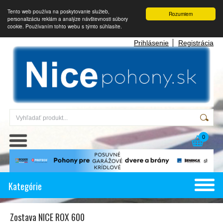
Tento web používa na poskytovanie služieb,
Rozumiem
personalizáciu reklám a analýze návštevnosti súbory
cookie. Používaním tohto webu s týmto súhlasíte.
Prihlásenie
Registrácia
0
Kategórie
Zostava NICE ROX 600