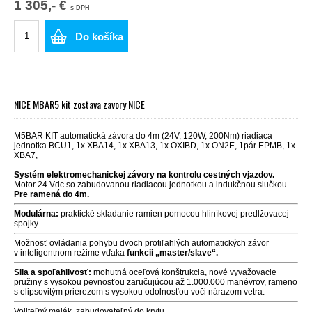
1 305,- €
s DPH
Do košíka
NICE MBAR5 kit zostava zavory NICE
M5BAR KIT automatická závora do 4m (24V, 120W, 200Nm) riadiaca
jednotka BCU1, 1x XBA14, 1x XBA13, 1x OXIBD, 1x ON2E, 1pár EPMB, 1x
XBA7,
Systém elektromechanickej závory na kontrolu cestných vjazdov.
Motor 24 Vdc so zabudovanou riadiacou jednotkou a indukčnou slučkou.
Pre ramená do 4m.
Modulárna:
praktické skladanie ramien pomocou hliníkovej predlžovacej
spojky.
Možnosť ovládania pohybu dvoch protiľahlých automatických závor
v inteligentnom režime vďaka
funkcii „master/slave“.
Sila a spoľahlivosť:
mohutná oceľová konštrukcia, nové vyvažovacie
pružiny s vysokou pevnosťou zaručujúcou až 1.000.000 manévrov, rameno
s elipsovitým prierezom s vysokou odolnosťou voči nárazom vetra.
Voliteľný maják, zabudovateľný do krytu.