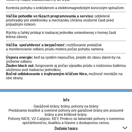
Kontrola pohybu s enkóderom a elektromagnetickým koncovým spínačom.
Väčšie pohodlie vo fázach programovania a servisu:
oddelené
priehradky pre elektroniku a mechaniku chránia vnútorné časti pred
prípadným rizikom.
Rýchly a ľahký prístup k riadiacej jednotke umiestnenej v hornej časti
telesa závory.
Väčšia spoľahlivosť a bezpečnosť:
rozlišovanie prekážok
a monitorovanie odberu prúdu motora počas pohybu ramena.
Úspora energie:
keď sa systém nepoužíva, prejde do stavu stand-by na
zníženie odberu.
Žiaden black out:
fungovanie aj počas výpadku prúdu s núdzovou batériou
uloženou pod riadiacou jednotkou.
Bočné odblokovanie s trojhranným kľúčom Nice,
možnosť montáže na
obe strany.
Info
Garážové brány, brány, pohony na brány
Predávame kvalitné a overené pohony pre garážové brány pre posuvné
brány a pre krídlové brány.
Pohony NICE, V2 Calypso, KEY, Proteco sú talianské pohony s overenou
spoľahlivosťou, kvalitou a hlavne s dostuponou cenou.
Dodanie tovaru