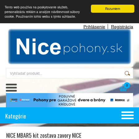
Tento web používa na poskytovanie služieb,
Rozumiem
personalizáciu reklám a analýze návštevnosti súbory
cookie. Používaním tohto webu s týmto súhlasíte.
Prihlásenie
Registrácia
0
Kategórie
NICE MBAR5 kit zostava zavory NICE