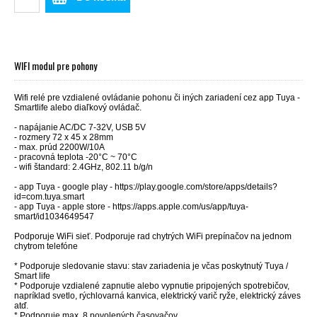
WIFI modul pre pohony
Wifi relé pre vzdialené ovládanie pohonu či iných zariadení cez app Tuya -
Smartlife alebo diaľkový ovládač.
- napájanie AC/DC 7-32V, USB 5V
- rozmery 72 x 45 x 28mm
- max. prúd 2200W/10A
- pracovná teplota -20°C ~ 70°C
- wifi štandard: 2.4GHz, 802.11 b/g/n
- app Tuya - google play - https://play.google.com/store/apps/details?
id=com.tuya.smart
- app Tuya - apple store - https://apps.apple.com/us/app/tuya-
smart/id1034649547
Podporuje WiFi sieť. Podporuje rad chytrých WiFi prepínačov na jednom
chytrom telefóne
* Podporuje sledovanie stavu: stav zariadenia je včas poskytnutý Tuya /
Smart life
* Podporuje vzdialené zapnutie alebo vypnutie pripojených spotrebičov,
napríklad svetlo, rýchlovarná kanvica, elektrický varič ryže, elektrický záves
atď.
* Podporuje max. 8 povolených časovačov