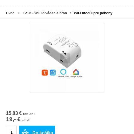
Úvod
GSM - WIFI olvádanie brán
WIFI modul pre pohony
15,83 €
bez DPH
19,- €
s DPH
Do košíka