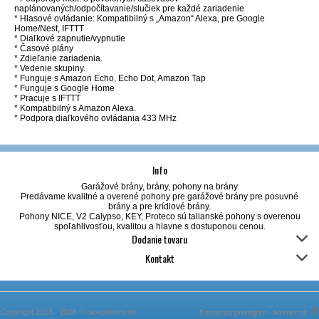
naplánovaných/odpočítavanie/slučiek pre každé zariadenie
* Hlasové ovládanie: Kompatibilný s „Amazon“ Alexa, pre Google
Home/Nest, IFTTT
* Diaľkové zapnutie/vypnutie
* Časové plány
* Zdieľanie zariadenia.
* Vedenie skupiny.
* Funguje s Amazon Echo, Echo Dot, Amazon Tap
* Funguje s Google Home
* Pracuje s IFTTT
* Kompatibilný s Amazon Alexa.
* Podpora diaľkového ovládania 433 MHz
Info
Garážové brány, brány, pohony na brány
Predávame kvalitné a overené pohony pre garážové brány pre posuvné
brány a pre krídlové brány.
Pohony NICE, V2 Calypso, KEY, Proteco sú talianské pohony s overenou
spoľahlivosťou, kvalitou a hlavne s dostuponou cenou.
Dodanie tovaru
Kontakt
Copyright 2013 - 2026 © nicepohony.sk
Eshop na prenájom - Atomer.sk