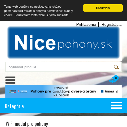
Tento web používa na poskytovanie služieb,
Rozumiem
personalizáciu reklám a analýze návštevnosti súbory
cookie. Používaním tohto webu s týmto súhlasíte.
Prihlásenie
Registrácia
0
Kategórie
WIFI modul pre pohony